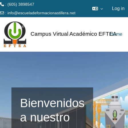
: (605) 3898547
Log in
:
info@escueladeformacionastillera.net
Skip to main content
Campus Virtual Académico EFTEA
Home
Bienvenidos
a nuestro