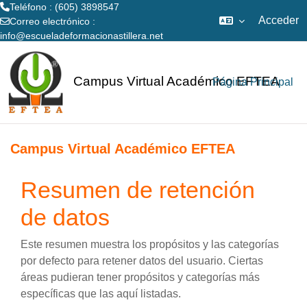
Teléfono : (605) 3898547
Acceder
Correo electrónico :
info@escueladeformacionastillera.net
Salta al contenido principal
Campus Virtual Académico EFTEA
Página Principal
Campus Virtual Académico EFTEA
Resumen de retención
de datos
Este resumen muestra los propósitos y las categorías
por defecto para retener datos del usuario. Ciertas
áreas pudieran tener propósitos y categorías más
específicas que las aquí listadas.