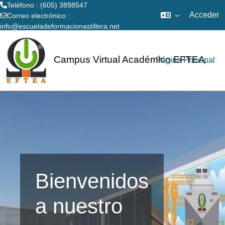
Teléfono : (605) 3898547
Acceder
Correo electrónico :
info@escueladeformacionastillera.net
Salta al contenido principal
Campus Virtual Académico EFTEA
Página Principal
Bienvenidos
a nuestro