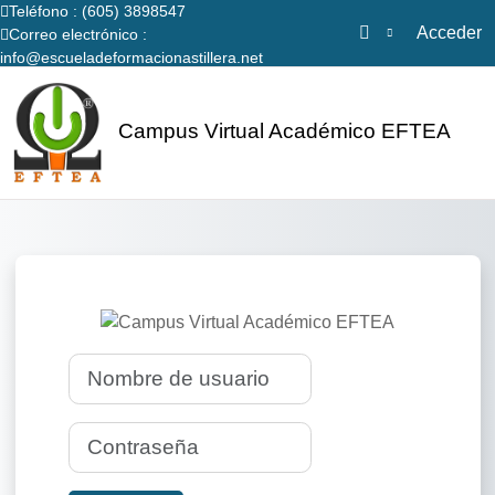
Teléfono : (605) 3898547
Acceder
Correo electrónico :
info@escueladeformacionastillera.net
Salta al contenido principal
Campus Virtual Académico EFTEA
Página Principal
Entrar a Campus
Nombre de usuario
Contraseña